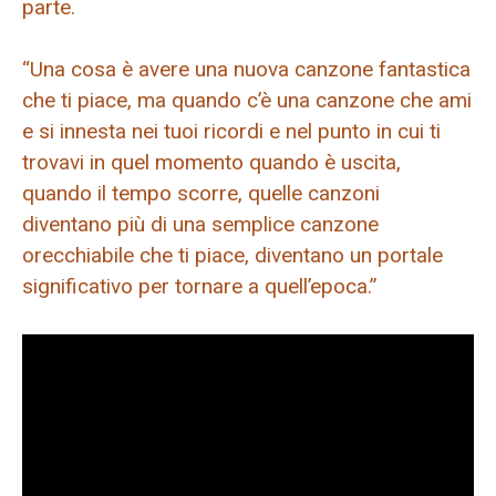
parte.
“Una cosa è avere una nuova canzone fantastica
che ti piace, ma quando c’è una canzone che ami
e si innesta nei tuoi ricordi e nel punto in cui ti
trovavi in ​​quel momento quando è uscita,
quando il tempo scorre, quelle canzoni
diventano più di una semplice canzone
orecchiabile che ti piace, diventano un portale
significativo per tornare a quell’epoca.”