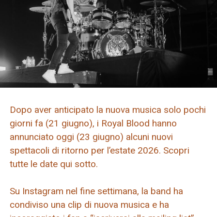
Dopo aver anticipato la nuova musica solo pochi
giorni fa (21 giugno), i Royal Blood hanno
annunciato oggi (23 giugno) alcuni nuovi
spettacoli di ritorno per l’estate 2026. Scopri
tutte le date qui sotto.
Su Instagram nel fine settimana, la band ha
condiviso una clip di nuova musica e ha