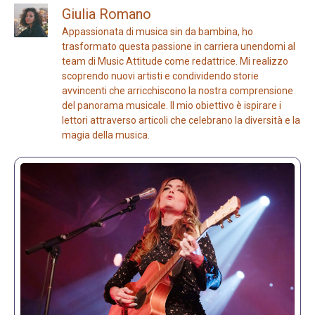
Giulia Romano
Appassionata di musica sin da bambina, ho
trasformato questa passione in carriera unendomi al
team di Music Attitude come redattrice. Mi realizzo
scoprendo nuovi artisti e condividendo storie
avvincenti che arricchiscono la nostra comprensione
del panorama musicale. Il mio obiettivo è ispirare i
lettori attraverso articoli che celebrano la diversità e la
magia della musica.