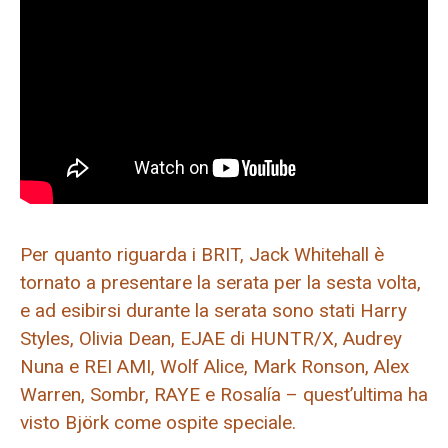
Per quanto riguarda i BRIT, Jack Whitehall è
tornato a presentare la serata per la sesta volta,
e ad esibirsi durante la serata sono stati Harry
Styles, Olivia Dean, EJAE di HUNTR/X, Audrey
Nuna e REI AMI, Wolf Alice, Mark Ronson, Alex
Warren, Sombr, RAYE e Rosalía – quest’ultima ha
visto Björk come ospite speciale.