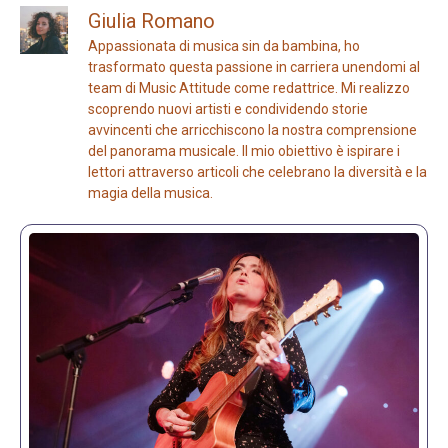
Giulia Romano
Appassionata di musica sin da bambina, ho
trasformato questa passione in carriera unendomi al
team di Music Attitude come redattrice. Mi realizzo
scoprendo nuovi artisti e condividendo storie
avvincenti che arricchiscono la nostra comprensione
del panorama musicale. Il mio obiettivo è ispirare i
lettori attraverso articoli che celebrano la diversità e la
magia della musica.