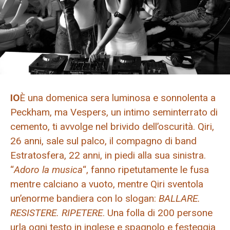
IO
È una domenica sera luminosa e sonnolenta a
Peckham, ma Vespers, un intimo seminterrato di
cemento, ti avvolge nel brivido dell’oscurità. Qiri,
26 anni, sale sul palco, il compagno di band
Estratosfera, 22 anni, in piedi alla sua sinistra.
“
Adoro la musica
“, fanno ripetutamente le fusa
mentre calciano a vuoto, mentre Qiri sventola
un’enorme bandiera con lo slogan:
BALLARE.
RESISTERE. RIPETERE
. Una folla di 200 persone
urla ogni testo in inglese e spagnolo e festeggia