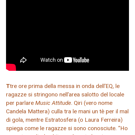
T
tre ore prima della messa in onda dell’EQ, le
ragazze si stringono nell’area salotto del locale
per parlare
Music Attitude
. Qiri (vero nome
Candela Mattera) culla tra le mani un tè per il mal
di gola, mentre Estratosfera (o Laura Ferreira)
spiega come le ragazze si sono conosciute. “Ho