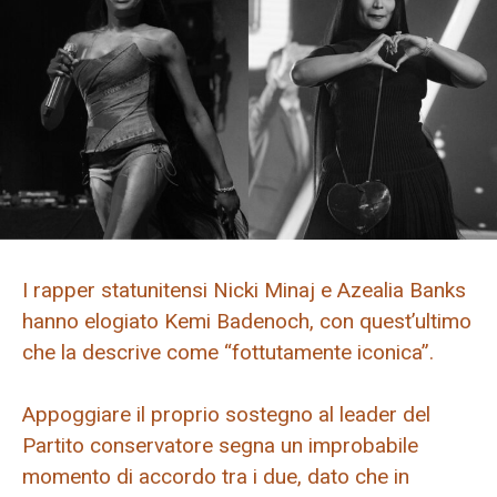
I rapper statunitensi Nicki Minaj e Azealia Banks
hanno elogiato Kemi Badenoch, con quest’ultimo
che la descrive come “fottutamente iconica”.
Appoggiare il proprio sostegno al leader del
Partito conservatore segna un improbabile
momento di accordo tra i due, dato che in