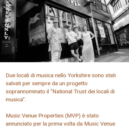
Due locali di musica nello Yorkshire sono stati
salvati per sempre da un progetto
soprannominato il “National Trust dei locali di
musica”.
Music Venue Properties (MVP) è stato
annunciato per la prima volta da Music Venue