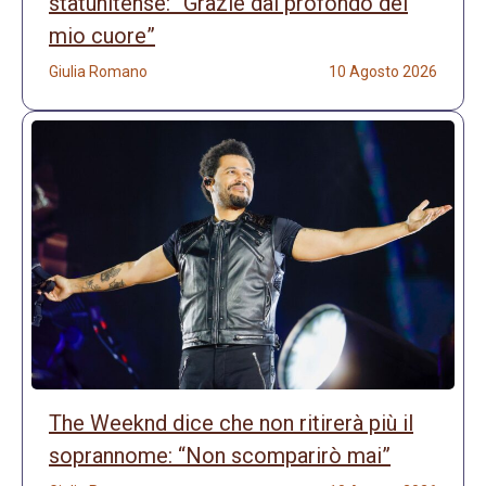
statunitense: “Grazie dal profondo del
mio cuore”
Giulia Romano
10 Agosto 2026
The Weeknd dice che non ritirerà più il
soprannome: “Non scomparirò mai”