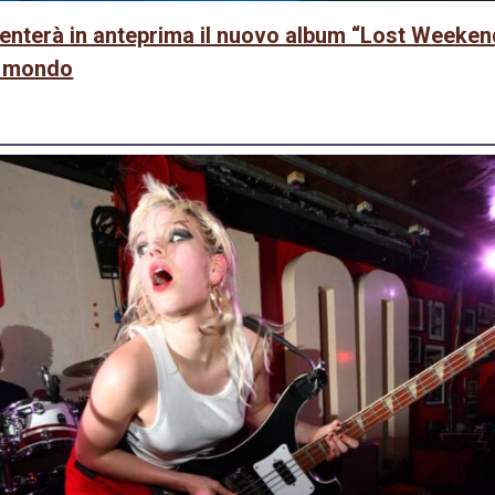
nterà in anteprima il nuovo album “Lost Weekend”
il mondo