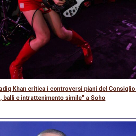
adiq Khan critica i controversi piani del Consigli
, balli e intrattenimento simile” a Soho