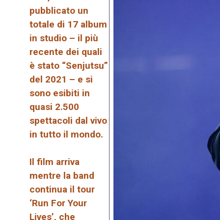
pubblicato un
totale di 17 album
in studio – il più
recente dei quali
è stato “Senjutsu”
del 2021 – e si
sono esibiti in
quasi 2.500
spettacoli dal vivo
in tutto il mondo.
Il film arriva
mentre la band
continua il tour
‘Run For Your
Lives’, che