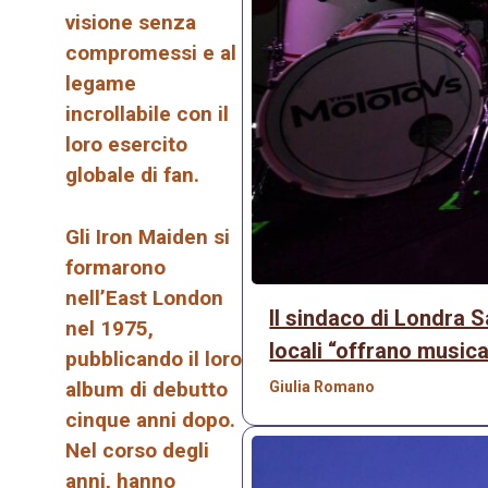
visione senza
compromessi e al
legame
incrollabile con il
loro esercito
globale di fan.
Gli Iron Maiden si
formarono
nell’East London
Il sindaco di Londra S
nel 1975,
locali “offrano musica
pubblicando il loro
album di debutto
Giulia Romano
cinque anni dopo.
Nel corso degli
anni, hanno