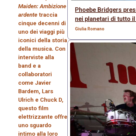
Maiden: Ambizione
Phoebe Bridgers prese
ardente
traccia
nei planetari di tutto 
cinque decenni di
Giulia Romano
uno dei viaggi più
iconici della storia
della musica. Con
interviste alla
band e a
collaboratori
come Javier
Bardem, Lars
Ulrich e Chuck D,
questo film
elettrizzante offre
uno sguardo
intimo alla loro