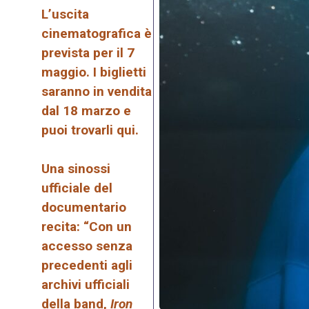
L’uscita
cinematografica è
prevista per il 7
maggio. I biglietti
saranno in vendita
dal 18 marzo e
puoi trovarli qui.
Una sinossi
ufficiale del
documentario
recita: “Con un
accesso senza
precedenti agli
archivi ufficiali
della band,
Iron