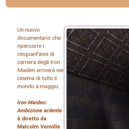
Un nuovo
documentario che
ripercorre i
cinquant’anni di
carriera degli Iron
Maiden arriverà nei
cinema di tutto il
mondo a maggio.
Iron Maiden:
Ambizione ardente
è diretto da
Malcolm Venville