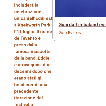
includerà la
celebrazione
unica dell’EddFest
Guarda Timbaland esibi
a Knebworth Park
l’11 luglio. Il nome
Giulia Romano
dell’evento è
preso dalla
famosa mascotte
della band, Eddie,
e arriva quasi due
decenni dopo che
erano stati gli
headliner di una
precedente
iterazione del
festival a