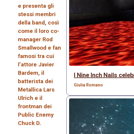
e presenta gli
stessi membri
della band, così
come il loro co-
manager Rod
Smallwood e fan
famosi tra cui
l’attore Javier
Bardem, il
I Nine Inch Nails cel
batterista dei
Giulia Romano
Metallica Lars
Ulrich e il
frontman dei
Public Enemy
Chuck D.