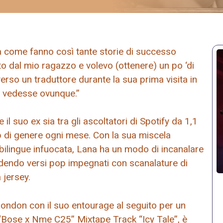
ata come fanno così tante storie di successo
to dal mio ragazzo e volevo (ottenere) un po ‘di
erso un traduttore durante la sua prima visita in
i vedesse ovunque.”
l suo ex sia tra gli ascoltatori di Spotify da 1,1
op di genere ogni mese. Con la sua miscela
ilingue infuocata, Lana ha un modo di incanalare
ndendo versi pop impegnati con scanalature di
 jersey.
London con il suo entourage al seguito per un
“Bose x Nme C25” Mixtape Track “Icy Tale”, è