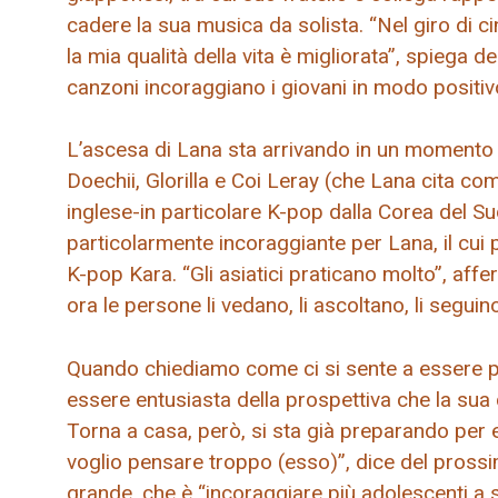
cadere la sua musica da solista. “Nel giro di ci
la mia qualità della vita è migliorata”, spiega 
canzoni incoraggiano i giovani in modo positivo
L’ascesa di Lana sta arrivando in un moment
Doechii, Glorilla e Coi Leray (che Lana cita 
inglese-in particolare K-pop dalla Corea del 
particolarmente incoraggiante per Lana, il cui 
K-pop Kara. “Gli asiatici praticano molto”, af
ora le persone li vedano, li ascoltano, li seguino
Quando chiediamo come ci si sente a essere pr
essere entusiasta della prospettiva che la sua
Torna a casa, però, si sta già preparando per es
voglio pensare troppo (esso)”, dice del prossimo
grande, che è “incoraggiare più adolescenti a 