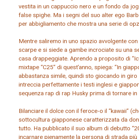
vestita in un cappuccio nero e un fondo da jog
false spighe. Ma i segni del suo alter ego Bar
per abbigliamento che mostra una serie di opzion
Mentre saliremo in uno spazio avvolgente con vi
scarpe e si siede a gambe incrociate su una se
casa drappeggiate. Aprendo a proposito di “Icy
mixtape “C25” di quest’anno, spiega: “In giapp
abbastanza simile, quindi sto giocando in giro
intreccia perfettamente i testi inglesi e giapp
sequenza rap di rap Husky prima di tornare in 
Bilanciare il dolce con il feroce-o il “kawaii” (
sottocultura giapponese caratterizzata da donn
tutto. Ha pubblicato il suo album di debutto “2
incarnare pienamente la persona di strada più 