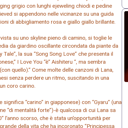
ging grigio con lunghi ejeweling chiodi e pedine
bieved si appendono nelle vicinanze su una guida
i di abbigliamento rosa e giallo giallo brillante.
sta su uno skyline pieno di camino, si toglie le
dia da giardino oscillante circondata da piante da
 Tale”, la sua “Song Song Love” che presenta il
onese,” I Love You “è” Aishiteru “, ma sembra
 (con quello).” Come molte delle canzoni di Lana,
onesi senza perdere un ritmo, suscitando in una
un coro carino.
che significa “carino” in giapponese) con “Gyaru” (una
e “di mentalità forte”)-è qualcosa di cui Lana sa
0” l’anno scorso, che è stata un’opportunità per
grande della vita che ha incoronato “Principessa