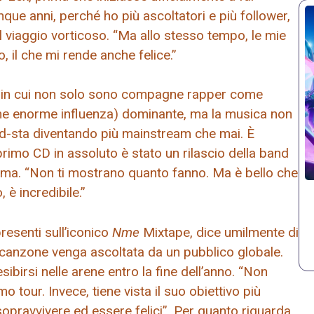
nque anni, perché ho più ascoltatori e più follower,
del viaggio vorticoso. “Ma allo stesso tempo, le mie
, il che mi rende anche felice.”
o in cui non solo sono compagne rapper come
come enorme influenza) dominante, ma la musica non
Sud-sta diventando più mainstream che mai. È
primo CD in assoluto è stato un rilascio della band
ferma. “Non ti mostrano quanto fanno. Ma è bello che
, è incredibile.”
esenti sull’iconico
Nme
Mixtape, dice umilmente di
 canzone venga ascoltata da un pubblico globale.
ibirsi nelle arene entro la fine dell’anno. “Non
 tour. Invece, tiene vista il suo obiettivo più
sopravvivere ed essere felici”. Per quanto riguarda