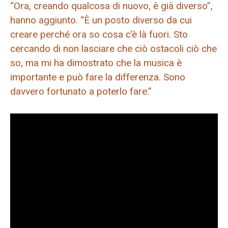
“Ora, creando qualcosa di nuovo, è già diverso”,
hanno aggiunto. “È un posto diverso da cui
creare perché ora so cosa c’è là fuori. Sto
cercando di non lasciare che ciò ostacoli ciò che
so, ma mi ha dimostrato che la musica è
importante e può fare la differenza. Sono
davvero fortunato a poterlo fare.”