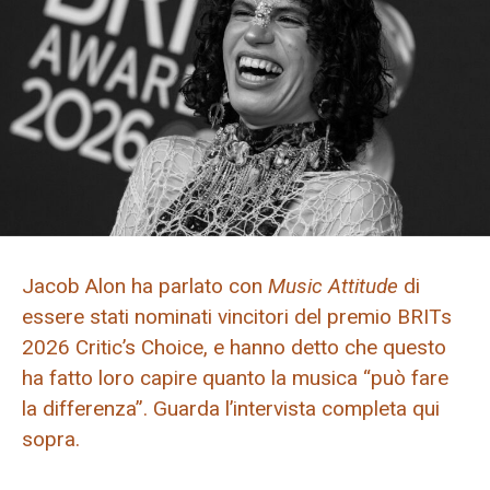
Jacob Alon ha parlato con
Music Attitude
di
essere stati nominati vincitori del premio BRITs
2026 Critic’s Choice, e hanno detto che questo
ha fatto loro capire quanto la musica “può fare
la differenza”. Guarda l’intervista completa qui
sopra.