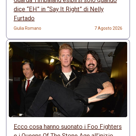
Guarda Timbaland esibirsi solo quando
dice “EH” in “Say It Right” di Nelly
Furtado
Giulia Romano
7 Agosto 2026
Ecco cosa hanno suonato i Foo Fighters
e i Queens Of The Stone Age all’inizio