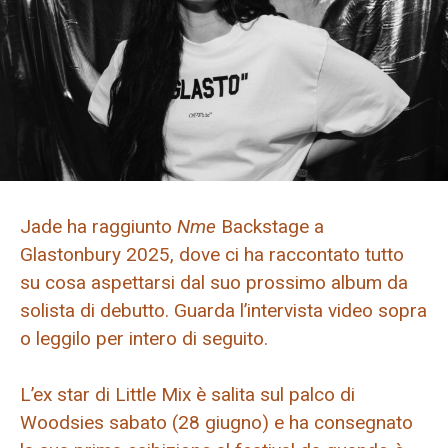
Jade ha raggiunto
Nme
Backstage a
Glastonbury 2025, dove ci ha raccontato tutto
su cosa aspettarsi dal suo prossimo album da
solista di debutto. Guarda l’intervista video sopra
o leggilo per intero di seguito.
L’ex star di Little Mix è salita sul palco di
Woodsies sabato (28 giugno) e ha consegnato