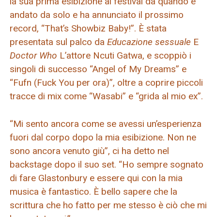
la sua prima esibizione al festival da quando è
andato da solo e ha annunciato il prossimo
record, “That’s Showbiz Baby!”. È stata
presentata sul palco da
Educazione sessuale
E
Doctor Who
L’attore Ncuti Gatwa, e scoppiò i
singoli di successo “Angel of My Dreams” e
“Fufn (Fuck You per ora)”, oltre a coprire piccoli
tracce di mix come “Wasabi” e “grida al mio ex”.
“Mi sento ancora come se avessi un’esperienza
fuori dal corpo dopo la mia esibizione. Non ne
sono ancora venuto giù”, ci ha detto nel
backstage dopo il suo set. “Ho sempre sognato
di fare Glastonbury e essere qui con la mia
musica è fantastico. È bello sapere che la
scrittura che ho fatto per me stesso è ciò che mi