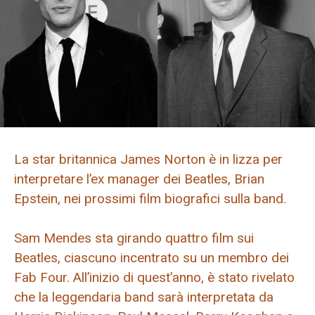
La star britannica James Norton è in lizza per
interpretare l’ex manager dei Beatles, Brian
Epstein, nei prossimi film biografici sulla band.
Sam Mendes sta girando quattro film sui
Beatles, ciascuno incentrato su un membro dei
Fab Four. All’inizio di quest’anno, è stato rivelato
che la leggendaria band sarà interpretata da