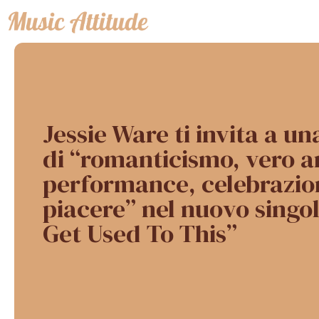
Vai
al
contenuto
Jessie Ware ti invita a u
di “romanticismo, vero 
performance, celebrazio
piacere” nel nuovo singol
Get Used To This”