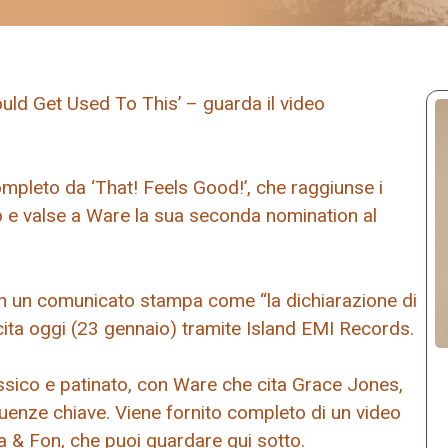
ould Get Used To This’ – guarda il video
mpleto da ‘That! Feels Good!’, che raggiunse i
to e valse a Ware la sua seconda nomination al
 in un comunicato stampa come “la dichiarazione di
scita oggi (23 gennaio) tramite Island EMI Records.
ssico e patinato, con Ware che cita Grace Jones,
enze chiave. Viene fornito completo di un video
a & Fon, che puoi guardare qui sotto.