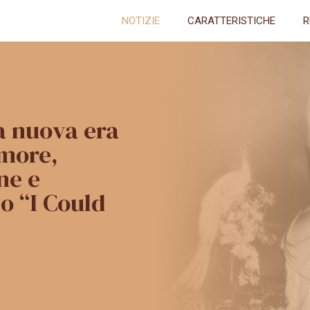
NOTIZIE
CARATTERISTICHE
R
na nuova era
amore,
ne e
o “I Could