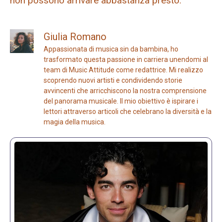
non possono arrivare abbastanza presto.”
Giulia Romano
Appassionata di musica sin da bambina, ho
trasformato questa passione in carriera unendomi al
team di Music Attitude come redattrice. Mi realizzo
scoprendo nuovi artisti e condividendo storie
avvincenti che arricchiscono la nostra comprensione
del panorama musicale. Il mio obiettivo è ispirare i
lettori attraverso articoli che celebrano la diversità e la
magia della musica.