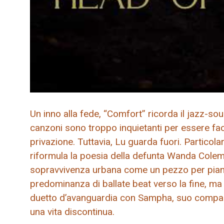
Un inno alla fede, “Comfort” ricorda il jazz-so
canzoni sono troppo inquietanti per essere facil
privazione. Tuttavia, Lu guarda fuori. Partico
riformula la poesia della defunta Wanda Cole
sopravvivenza urbana come un pezzo per pian
predominanza di ballate beat verso la fine, ma
duetto d’avanguardia con Sampha, suo compag
una vita discontinua.