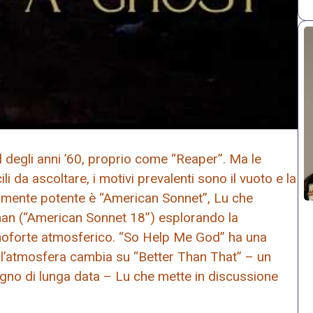
ul degli anni ’60, proprio come “Reaper”. Ma le
i da ascoltare, i motivi prevalenti sono il vuoto e la
larmente potente è “American Sonnet”, Lu che
man (“American Sonnet 18”) esplorando la
oforte atmosferico. “So Help Me God” ha una
 l’atmosfera cambia su “Better Than That” – un
no di lunga data – Lu che mette in discussione