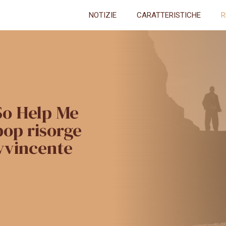
NOTIZIE
CARATTERISTICHE
R
So Help Me
pop risorge
vvincente