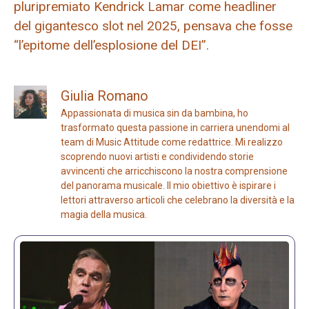
pluripremiato Kendrick Lamar come headliner
del gigantesco slot nel 2025, pensava che fosse
“l’epitome dell’esplosione del DEI”.
Giulia Romano
Appassionata di musica sin da bambina, ho
trasformato questa passione in carriera unendomi al
team di Music Attitude come redattrice. Mi realizzo
scoprendo nuovi artisti e condividendo storie
avvincenti che arricchiscono la nostra comprensione
del panorama musicale. Il mio obiettivo è ispirare i
lettori attraverso articoli che celebrano la diversità e la
magia della musica.