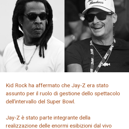
Kid Rock ha affermato che Jay-Z era stato
assunto per il ruolo di gestione dello spettacolo
dell’intervallo del Super Bowl.
Jay-Z è stato parte integrante della
realizzazione delle enormi esibizioni dal vivo