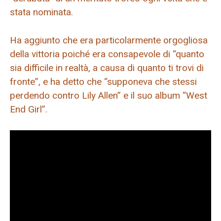
stata nominata.
Ha aggiunto che era particolarmente orgogliosa
della vittoria poiché era consapevole di “quanto
sia difficile in realtà, a causa di quanto ti trovi di
fronte”, e ha detto che “supponeva che stessi
perdendo contro Lily Allen” e il suo album “West
End Girl”.