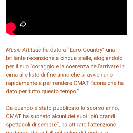
Music Attitude
ha dato a “Euro-Country” una
brillante recensione a cinque stelle, elogiandolo
per il suo “coraggio e la coerenza nell’arrivare in
cima alle liste di fine anno che si avvicinano
rapidamente e per rendere CMAT l’icona che ha
dato per tutto questo tempo.”
Da quando è stato pubblicato lo scorso anno,
CMAT ha suonato alcuni dei suoi “più grandi
spettacoli di sempre”, ha attirato l’attenzione
portando Harry Hill sul palco di Londra, e