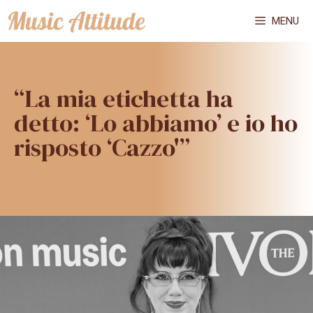
Vai
MENU
al
contenuto
“La mia etichetta ha
detto: ‘Lo abbiamo’ e io ho
risposto ‘Cazzo'”