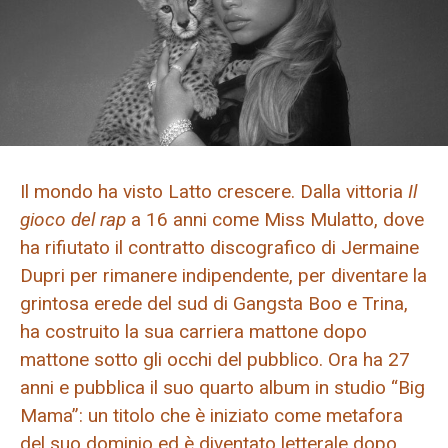
Il mondo ha visto Latto crescere. Dalla vittoria
Il
gioco del rap
a 16 anni come Miss Mulatto, dove
ha rifiutato il contratto discografico di Jermaine
Dupri per rimanere indipendente, per diventare la
grintosa erede del sud di Gangsta Boo e Trina,
ha costruito la sua carriera mattone dopo
mattone sotto gli occhi del pubblico. Ora ha 27
anni e pubblica il suo quarto album in studio “Big
Mama”: un titolo che è iniziato come metafora
del suo dominio ed è diventato letterale dopo