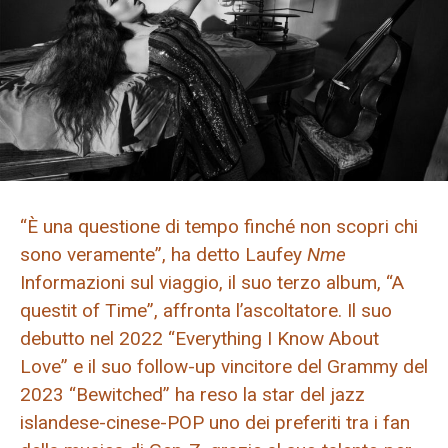
“È una questione di tempo finché non scopri chi
sono veramente”, ha detto Laufey
Nme
Informazioni sul viaggio, il suo terzo album, “A
questit of Time”, affronta l’ascoltatore. Il suo
debutto nel 2022 “Everything I Know About
Love” e il suo follow-up vincitore del Grammy del
2023 “Bewitched” ha reso la star del jazz
islandese-cinese-POP uno dei preferiti tra i fan