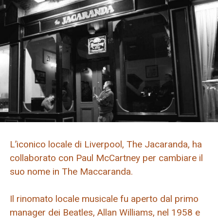
L’iconico locale di Liverpool, The Jacaranda, ha
collaborato con Paul McCartney per cambiare il
suo nome in The Maccaranda.
Il rinomato locale musicale fu aperto dal primo
manager dei Beatles, Allan Williams, nel 1958 e