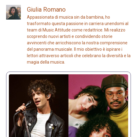
Giulia Romano
Appassionata di musica sin da bambina, ho
trasformato questa passione in carriera unendomi al
team di Music Attitude come redattrice. Mi realizzo
scoprendo nuovi artisti e condividendo storie
avvincenti che arricchiscono la nostra comprensione
del panorama musicale. Il mio obiettivo è ispirare i
lettori attraverso articoli che celebrano la diversità e la
magia della musica.