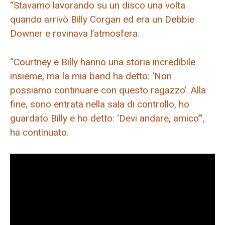
“Stavamo lavorando su un disco una volta
quando arrivò Billy Corgan ed era un Debbie
Downer e rovinava l’atmosfera.
“Courtney e Billy hanno una storia incredibile
insieme, ma la mia band ha detto: ‘Non
possiamo continuare con questo ragazzo’. Alla
fine, sono entrata nella sala di controllo, ho
guardato Billy e ho detto: ‘Devi andare, amico’”,
ha continuato.