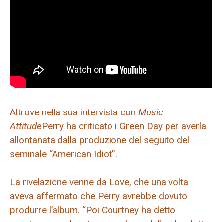
Altrove nella sua intervista con
Music
Attitude
Perry ha criticato i Green Day per averla
allontanata dalla produzione del seguito del
seminale “American Idiot”.
La rivelazione venne da Love, che una volta
aveva affermato che Perry avrebbe dovuto
produrre l’album. “Poi Courtney ha detto