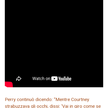
Perry continuò dicendo: “Mentre Courtney
strabuzzava gli occhi, dissi: ‘Vai in giro come se