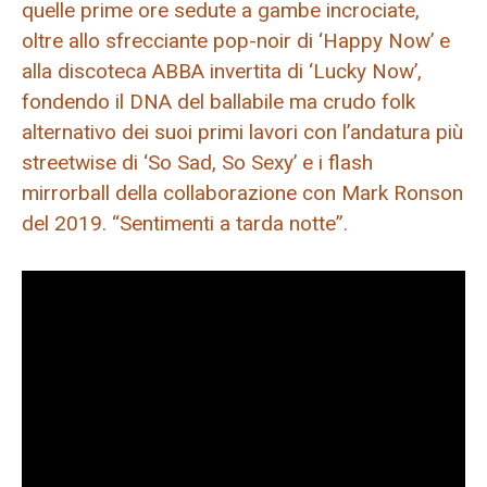
quelle prime ore sedute a gambe incrociate,
oltre allo sfrecciante pop-noir di ‘Happy Now’ e
alla discoteca ABBA invertita di ‘Lucky Now’,
fondendo il DNA del ballabile ma crudo folk
alternativo dei suoi primi lavori con l’andatura più
streetwise di ‘So Sad, So Sexy’ e i flash
mirrorball della collaborazione con Mark Ronson
del 2019. “Sentimenti a tarda notte”.