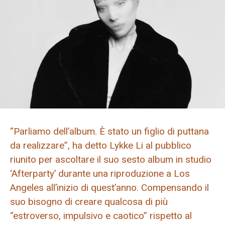
“Parliamo dell’album. È stato un figlio di puttana
da realizzare”, ha detto Lykke Li al pubblico
riunito per ascoltare il suo sesto album in studio
‘Afterparty’ durante una riproduzione a Los
Angeles all’inizio di quest’anno. Compensando il
suo bisogno di creare qualcosa di più
“estroverso, impulsivo e caotico” rispetto al