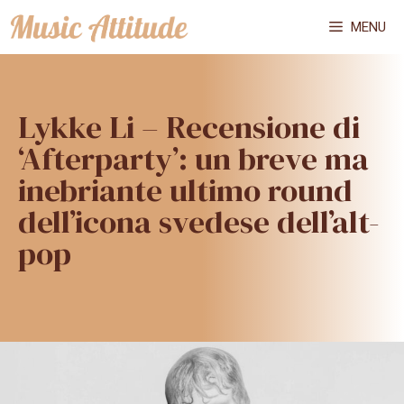
Vai
MENU
al
contenuto
Lykke Li – Recensione di
‘Afterparty’: un breve ma
inebriante ultimo round
dell’icona svedese dell’alt-
pop