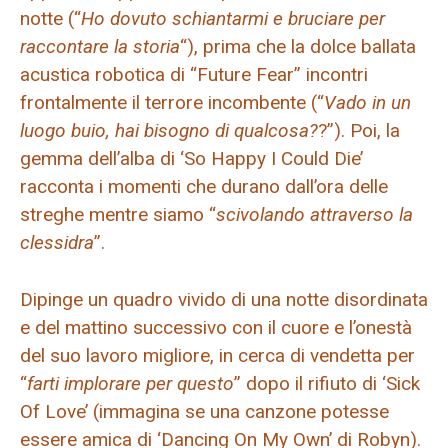
notte (“
Ho dovuto schiantarmi e bruciare per
raccontare la storia
“), prima che la dolce ballata
acustica robotica di “Future Fear” incontri
frontalmente il terrore incombente (“
Vado in un
luogo buio, hai bisogno di qualcosa?
?”). Poi, la
gemma dell’alba di ‘So Happy I Could Die’
racconta i momenti che durano dall’ora delle
streghe mentre siamo “
scivolando attraverso la
clessidra
”.
Dipinge un quadro vivido di una notte disordinata
e del mattino successivo con il cuore e l’onestà
del suo lavoro migliore, in cerca di vendetta per
“
farti implorare per questo
” dopo il rifiuto di ‘Sick
Of Love’ (immagina se una canzone potesse
essere amica di ‘Dancing On My Own’ di Robyn).