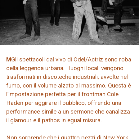
M
Gli spettacoli dal vivo di Odel/Actriz sono roba
della leggenda urbana. I luoghi locali vengono
trasformati in discoteche industriali, avvolte nel
fumo, con il volume alzato al massimo. Questa è
l’impostazione perfetta per il frontman Cole
Haden per aggirare il pubblico, offrendo una
performance simile a un sermone che canalizza
il glamour e il pathos in egual misura.
Non sorprende che i quattro pezzi di New York