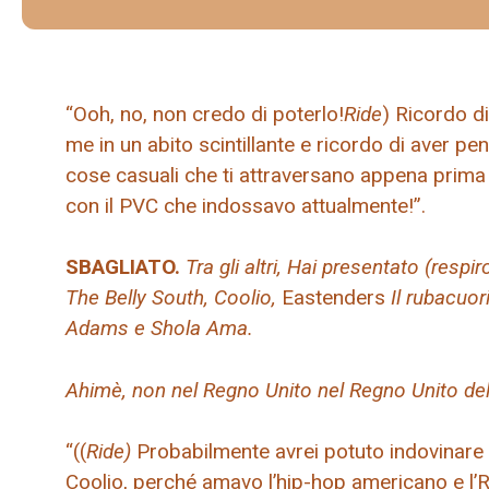
“Ooh, no, non credo di poterlo!
Ride
) Ricordo di
me in un abito scintillante e ricordo di aver pen
cose casuali che ti attraversano appena prima 
con il PVC che indossavo attualmente!”.
SBAGLIATO.
Tra gli altri,
Hai presentato (respir
The Belly South, Coolio,
Eastenders
Il rubacuor
Adams e Shola Ama.
Ahimè, non nel Regno Unito nel Regno Unito de
“((
Ride)
Probabilmente avrei potuto indovinare u
Coolio, perché amavo l’hip-hop americano e l’R