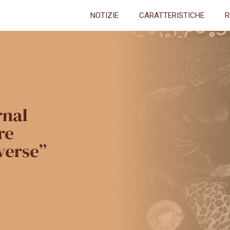
NOTIZIE
CARATTERISTICHE
R
rnal
re
verse”