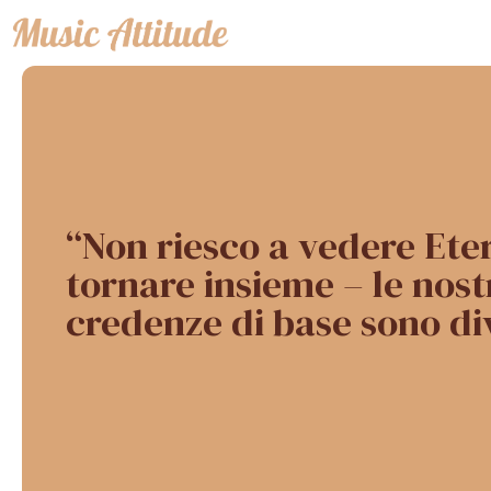
Vai
al
contenuto
“Non riesco a vedere Ete
tornare insieme – le nost
credenze di base sono di