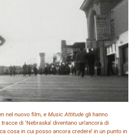
n nel nuovo film, e
Music Attitude
gli hanno
 tracce di ‘Nebraska’ diventano un’ancora di
ica cosa in cui posso ancora credere’ in un punto in