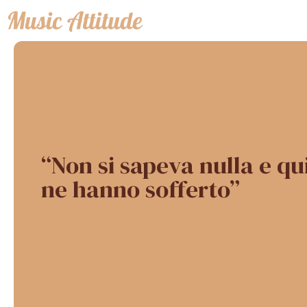
Vai
al
contenuto
“Non si sapeva nulla e qui
ne hanno sofferto”