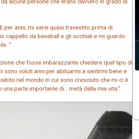
o da alcune persone che erano davvero in grado di
per anni, mi sarei quasi travestito prima di
mio cappello da baseball e gli occhiali e mi guardo
le. “
nzione che fosse imbarazzante chiedere quel tipo di
 ci sono voluti anni per abituarmi a sentirmi bene e
roibito nel mondo in cui sono cresciuto che mi ci è
 una parte importante di… metà della mia vita.”