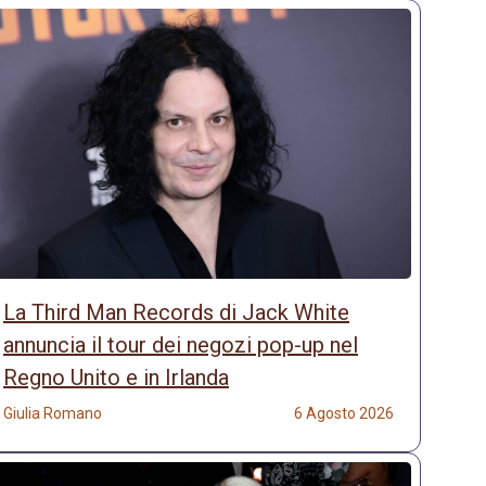
La Third Man Records di Jack White
annuncia il tour dei negozi pop-up nel
Regno Unito e in Irlanda
Giulia Romano
6 Agosto 2026