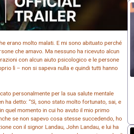
che erano molto malati. E mi sono abituato perché
 persone che amavo. Ma nessuno ha ricevuto alcun
terazioni con alcun aiuto psicologico e le persone
rio lì – non si sapeva nulla e quindi tutti hanno
ercato personalmente per la sua salute mentale
en ha detto: “Sì, sono stato molto fortunato, sai, e
in quel momento in cui ho avuto il mio primo
 anche se non sapevo cosa stesse succedendo, ho
zione con il signor Landau, John Landau, e lui ha