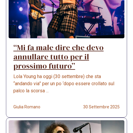
“Mi fa male dire che devo
annullare tutto per il
prossimo futuro”
Lola Young ha oggi (30 settembre) che sta
“andando via” per un po ‘dopo essere crollato sul
palco la scorsa ...
Giulia Romano
30 Settembre 2025