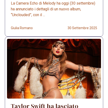
La Camera Echo di Melody ha oggi (30 settembre)
ha annunciato i dettagli di un nuovo album,
“Unclouded”, con il ...
Giulia Romano
30 Settembre 2025
Taylor Swift ha lasciato