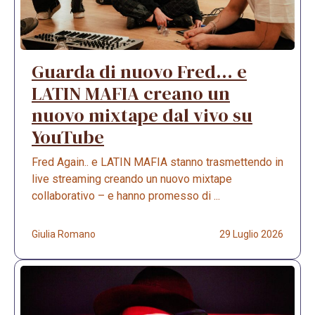
Guarda di nuovo Fred… e
LATIN MAFIA creano un
nuovo mixtape dal vivo su
YouTube
Fred Again.. e LATIN MAFIA stanno trasmettendo in
live streaming creando un nuovo mixtape
collaborativo – e hanno promesso di ...
Giulia Romano
29 Luglio 2026