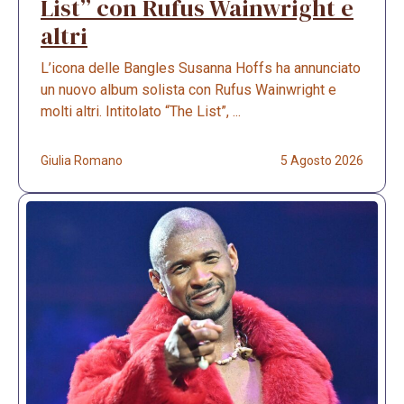
List” con Rufus Wainwright e
altri
L’icona delle Bangles Susanna Hoffs ha annunciato
un nuovo album solista con Rufus Wainwright e
molti altri. Intitolato “The List”, ...
Giulia Romano
5 Agosto 2026