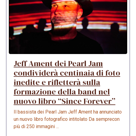
Jeff Ament dei Pearl Jam
condividerà centinaia di foto
inedite e rifletterà sulla
formazione della band nel
nuovo libro “Since Forever”
Il bassista dei Pearl Jam Jeff Ament ha annunciato
un nuovo libro fotografico intitolato Da semprecon
più di 250 immagini ...