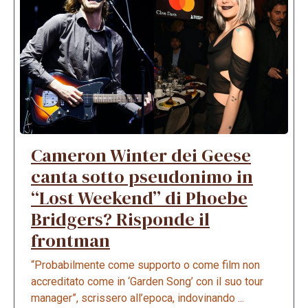
Cameron Winter dei Geese
canta sotto pseudonimo in
“Lost Weekend” di Phoebe
Bridgers? Risponde il
frontman
“Probabilmente come supporto o come film non
accreditato come in ‘Garden Song’ con il suo tour
manager”, scrissero all’epoca, indovinando ...