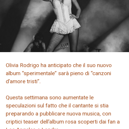
Olivia Rodrigo ha anticipato che il suo nuovo
album “sperimentale” sarà pieno di “canzoni
d’amore tristi”.
Questa settimana sono aumentate le
speculazioni sul fatto che il cantante si stia
preparando a pubblicare nuova musica, con
criptici teaser dell’album rosa scoperti dai fan a