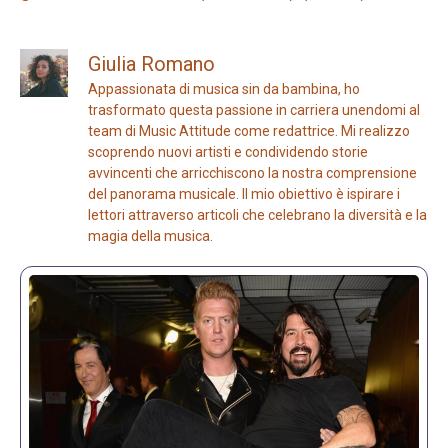
Giulia Romano
Appassionata di musica sin da bambina, ho
trasformato questa passione in carriera unendomi al
team di Music Attitude come redattrice. Mi realizzo
scoprendo nuovi artisti e condividendo storie
avvincenti che arricchiscono la nostra comprensione
del panorama musicale. Il mio obiettivo è ispirare i
lettori attraverso articoli che celebrano la diversità e la
magia della musica.