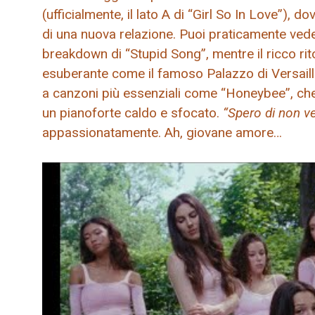
(ufficialmente, il lato A di “Girl So In Love”), 
di una nuova relazione. Puoi praticamente vede
breakdown di “Stupid Song”, mentre il ricco r
esuberante come il famoso Palazzo di Versaille
a canzoni più essenziali come “Honeybee”, che
un pianoforte caldo e sfocato.
“Spero di non v
appassionatamente. Ah, giovane amore…