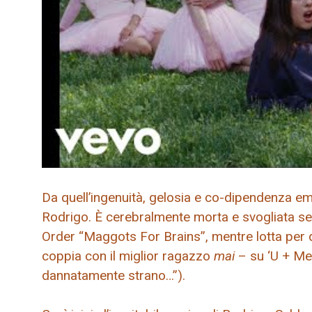
Da quell’ingenuità, gelosia e co-dipendenza eme
Rodrigo. È cerebralmente morta e svogliata se
Order “Maggots For Brains”, mentre lotta per d
coppia con il miglior ragazzo
mai
– su ‘U + Me 
dannatamente strano…”).