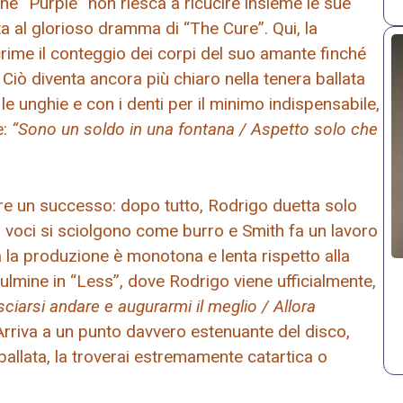
bene “Purple” non riesca a ricucire insieme le sue
ta al glorioso dramma di “The Cure”. Qui, la
crime il conteggio dei corpi del suo amante finché
 Ciò diventa ancora più chiaro nella tenera ballata
 unghie e con i denti per il minimo indispensabile,
e:
“Sono un soldo in una fontana / Aspetto solo che
e un successo: dopo tutto, Rodrigo duetta solo
o voci si sciolgono come burro e Smith fa un lavoro
ma la produzione è monotona e lenta rispetto alla
culmine in “Less”, dove Rodrigo viene ufficialmente,
sciarsi andare e augurarmi il meglio / Allora
 Arriva a un punto davvero estenuante del disco,
ballata, la troverai estremamente catartica o