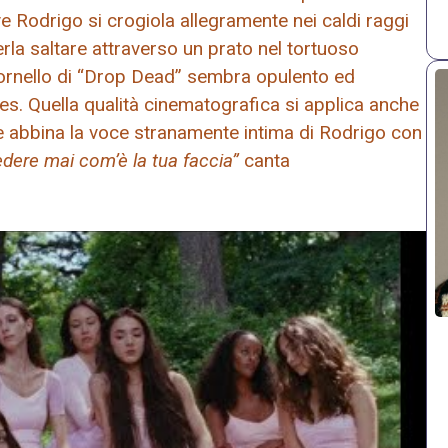
dove Rodrigo si crogiola allegramente nei caldi raggi
rla saltare attraverso un prato nel tortuoso
itornello di “Drop Dead” sembra opulento ed
s. Quella qualità cinematografica si applica anche
 abbina la voce stranamente intima di Rodrigo con
edere mai com’è la tua faccia”
canta