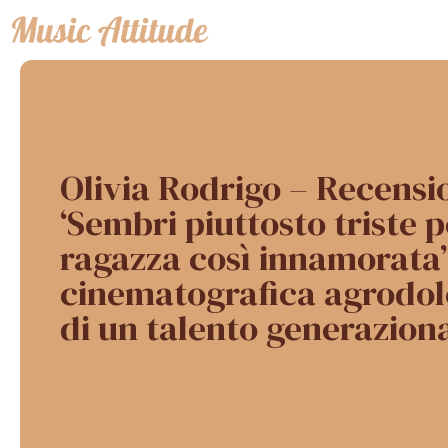
Vai
al
contenuto
Olivia Rodrigo – Recensi
‘Sembri piuttosto triste 
ragazza così innamorata’
cinematografica agrodol
di un talento generazion