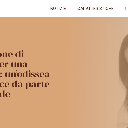
NOTIZIE
CARATTERISTICHE
R
one di
per una
: un’odissea
ce da parte
ale