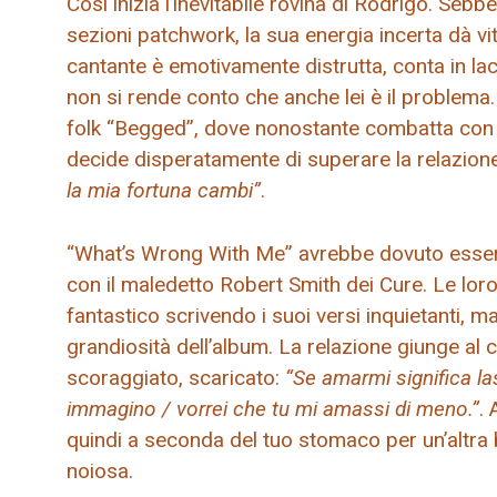
Così inizia l’inevitabile rovina di Rodrigo. Seb
sezioni patchwork, la sua energia incerta dà vi
cantante è emotivamente distrutta, conta in la
non si rende conto che anche lei è il problema.
folk “Begged”, dove nonostante combatta con le
decide disperatamente di superare la relazion
la mia fortuna cambi”
.
“What’s Wrong With Me” avrebbe dovuto esser
con il maledetto Robert Smith dei Cure. Le lor
fantastico scrivendo i suoi versi inquietanti, 
grandiosità dell’album. La relazione giunge al 
scoraggiato, scaricato:
“Se amarmi significa la
immagino / vorrei che tu mi amassi di meno.”
.
quindi a seconda del tuo stomaco per un’altra 
noiosa.