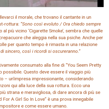
levarci il morale, che trovano il cantante in un
t-rottura:
“Sono così evoluto / Ora chiedo sempre
al più vicino ‘Cigarette Smoke’, sembra che quelle
 crepacuore che aleggia nella sua psiche. Anche per
bolle per quanto tempo è rimasta in una relazione
i sincero, così i ricordi si oscureranno.”
motivamente consumato alla fine di “You Seem Pretty
o possibile. Questo deve essere il viaggio più
ato – un’impresa impressionante, considerando
oni qui alla luce della sua rottura. Ecco una
iù strana e meravigliosa, di dare ancora di più se
d For A Girl So In Love” è una prova innegabile
compositore e come essere umano.