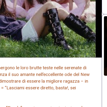
rgono le loro brutte teste nelle serenate di
nza il suo amante nell’eccellente ode del New
imostrare di essere la migliore ragazza – in
= “Lasciami essere diretto, basta!, sei