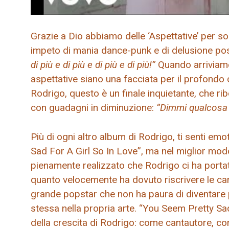
Grazie a Dio abbiamo delle ‘Aspettative’ per sol
impeto di mania dance-punk e di delusione pos
di più e di più e di più e di più!”
Quando arriviamo 
aspettative siano una facciata per il profondo
Rodrigo, questo è un finale inquietante, che ri
con guadagni in diminuzione:
“Dimmi qualcosa d
Più di ogni altro album di Rodrigo, ti senti e
Sad For A Girl So In Love”, ma nel miglior mod
pienamente realizzato che Rodrigo ci ha port
quanto velocemente ha dovuto riscrivere le canz
grande popstar che non ha paura di diventare p
stessa nella propria arte. “You Seem Pretty Sa
della crescita di Rodrigo: come cantautore, 