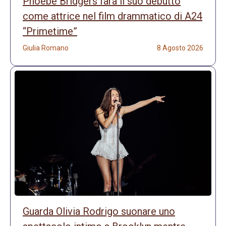
Phoebe Bridgers farà il suo debutto
come attrice nel film drammatico di A24
“Primetime”
Giulia Romano
8 Agosto 2026
Guarda Olivia Rodrigo suonare uno