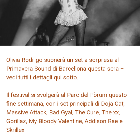
Olivia Rodrigo suonerà un set a sorpresa al
Primavera Sound di Barcellona questa sera –
vedi tutti i dettagli qui sotto.
Il festival si svolgerà al Parc del Fòrum questo
fine settimana, con i set principali di Doja Cat,
Massive Attack, Bad Gyal, The Cure, The xx,
Gorillaz, My Bloody Valentine, Addison Rae e
Skrillex.