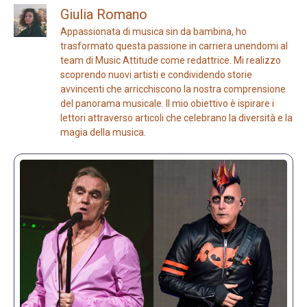
Giulia Romano
Appassionata di musica sin da bambina, ho
trasformato questa passione in carriera unendomi al
team di Music Attitude come redattrice. Mi realizzo
scoprendo nuovi artisti e condividendo storie
avvincenti che arricchiscono la nostra comprensione
del panorama musicale. Il mio obiettivo è ispirare i
lettori attraverso articoli che celebrano la diversità e la
magia della musica.