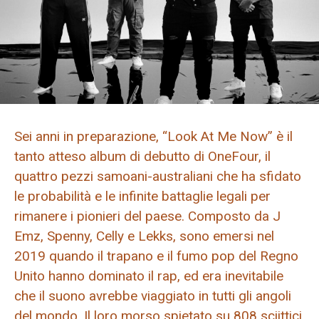
Sei anni in preparazione, “Look At Me Now” è il
tanto atteso album di debutto di OneFour, il
quattro pezzi samoani-australiani che ha sfidato
le probabilità e le infinite battaglie legali per
rimanere i pionieri del paese. Composto da J
Emz, Spenny, Celly e Lekks, sono emersi nel
2019 quando il trapano e il fumo pop del Regno
Unito hanno dominato il rap, ed era inevitabile
che il suono avrebbe viaggiato in tutti gli angoli
del mondo. Il loro morso spietato su 808 sciittici,