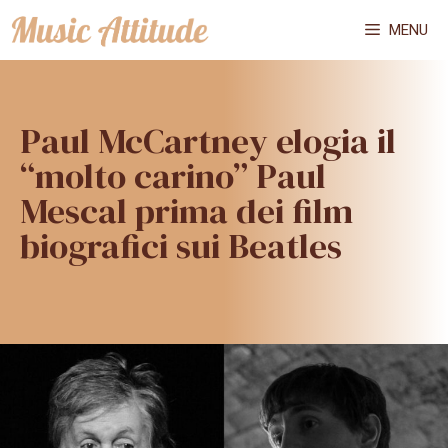
Vai
MENU
al
contenuto
Paul McCartney elogia il
“molto carino” Paul
Mescal prima dei film
biografici sui Beatles