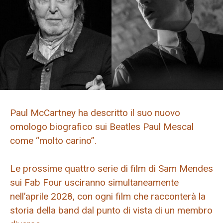
Paul McCartney ha descritto il suo nuovo
omologo biografico sui Beatles Paul Mescal
come “molto carino”.
Le prossime quattro serie di film di Sam Mendes
sui Fab Four usciranno simultaneamente
nell’aprile 2028, con ogni film che racconterà la
storia della band dal punto di vista di un membro