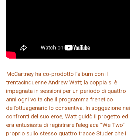
McCartney ha co-prodotto l’album con il
trentacinquenne Andrew Watt; la coppia si è
impegnata in sessioni per un periodo di quattro
anni ogni volta che il programma frenetico
dell’ottuagenario lo consentiva. In soggezione nei
confronti del suo eroe, Watt guidò il progetto ed
era entusiasta di registrare l’elegiaca “We Two”
proprio sullo stesso quattro tracce Studer che i