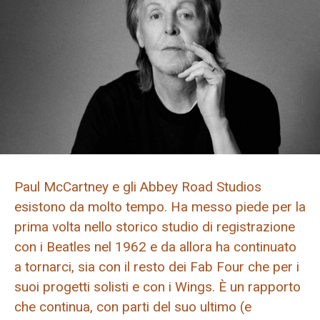
Paul McCartney e gli Abbey Road Studios
esistono da molto tempo. Ha messo piede per la
prima volta nello storico studio di registrazione
con i Beatles nel 1962 e da allora ha continuato
a tornarci, sia con il resto dei Fab Four che per i
suoi progetti solisti e con i Wings. È un rapporto
che continua, con parti del suo ultimo (e