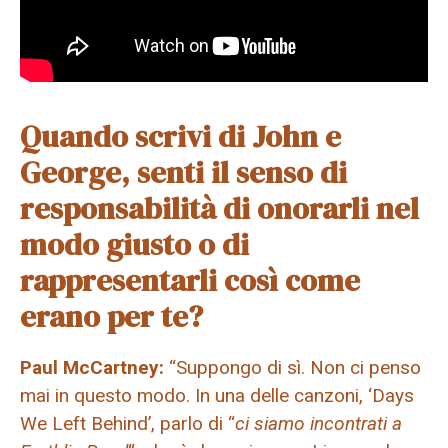
Quando scrivi di John e
George, senti il ​​senso di
responsabilità di onorarli nel
modo giusto o di
rappresentarli così come
erano per te?
Paul McCartney:
“Suppongo di sì. Non ci penso
mai in questo modo. In una delle canzoni, ‘Days
We Left Behind’, parlo di “
ci siamo incontrati a