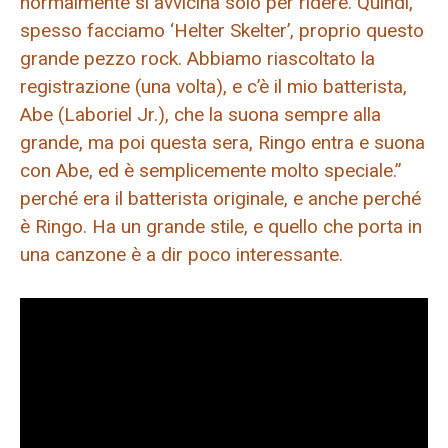
normalmente si avvicina solo per ridere. Quindi,
spesso facciamo ‘Helter Skelter’, proprio questo
grande pezzo rock. Abbiamo riascoltato la
registrazione (una volta), e c’è il mio batterista,
Abe (Laboriel Jr.), che la suona sempre alla
grande, ma poi questa sera, Ringo entra e suona
con Abe, ed è semplicemente molto speciale.”
perché era il batterista originale, e anche perché
è Ringo. Ha un grande stile, e quello che porta in
una canzone è a dir poco interessante.