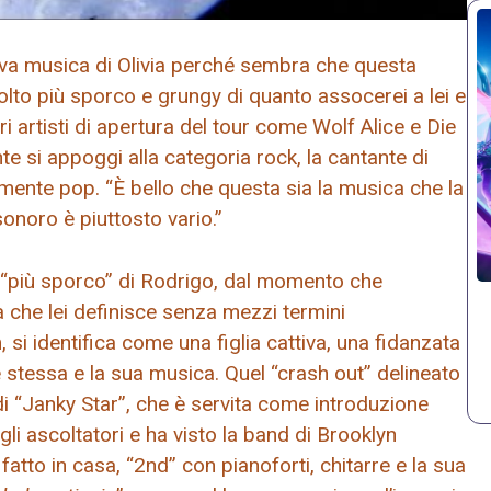
uova musica di Olivia perché sembra che questa
olto più sporco e grungy di quanto assocerei a lei e
tri artisti di apertura del tour come Wolf Alice e Die
e si appoggi alla categoria rock, la cantante di
amente pop. “È bello che questa sia la musica che la
onoro è piuttosto vario.”
 “più sporco” di Rodrigo, dal momento che
ta che lei definisce senza mezzi termini
, si identifica come una figlia cattiva, una fidanzata
stessa e la sua musica. Quel “crash out” delineato
di “Janky Star”, che è servita come introduzione
li ascoltatori e ha visto la band di Brooklyn
fatto in casa, “2nd” con pianoforti, chitarre e la sua