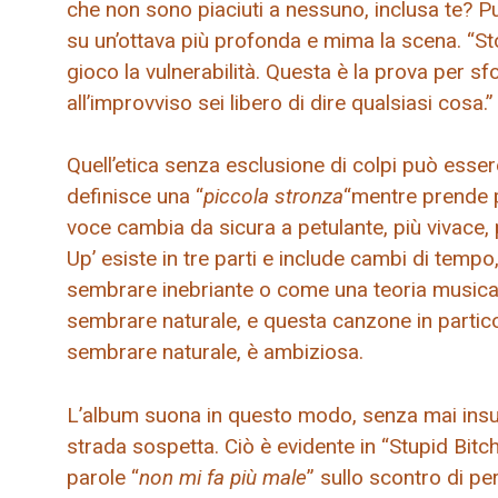
che non sono piaciuti a nessuno, inclusa te? Puo
su un’ottava più profonda e mima la scena. “Sto
gioco la vulnerabilità. Questa è la prova per sf
all’improvviso sei libero di dire qualsiasi cosa.”
Quell’etica senza esclusione di colpi può esser
definisce una “
piccola stronza
“mentre prende p
voce cambia da sicura a petulante, più vivace, p
Up’ esiste in tre parti e include cambi di tempo
sembrare inebriante o come una teoria musicale
sembrare naturale, e questa canzone in partico
sembrare naturale, è ambiziosa.
L’album suona in questo modo, senza mai insult
strada sospetta. Ciò è evidente in “Stupid Bitc
parole “
non mi fa più male
” sullo scontro di per