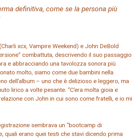
erma definitiva, come se la persona più
id (Charli xcx, Vampire Weekend) e John DeBold
 versione” combattuta, descrivendo il suo passaggio
ara e abbracciando una tavolozza sonora più
uonato molto, siamo come due bambini nella
no dell’album – uno che è delizioso e leggero, ma
o lirico a volte pesante. “C’era molta gioia e
relazione con John in cui sono come fratelli, e io mi
 registrazione sembrava un “bootcamp di
ce, quali erano quei testi che stavi dicendo prima