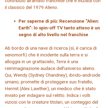
contributo all’amato franchise che è iniziata con
il classico del 1979
Alieno
.
Per saperne di più: Recensione “Alien:
Earth”: lo spin-off TV tanto atteso è un
segno di alto livello nel franchise
Ab bordo di una nave di ricerca (sì, è carica di
xenomorfi) che è incidente sulla terra e si
alloggia in un grattacielo,
Terra
è una
reimmaginazione audace dell’universo alieno.
Qui, Wendy (Sydney Chandney), ibrido-androide
umano, promette di proteggere suo fratello,
Hermit (Alex Lawther), un medico che è stato
inviato per indagare sul relitto. Indica i volti
viziosi con le creature titolari, un conteggio del