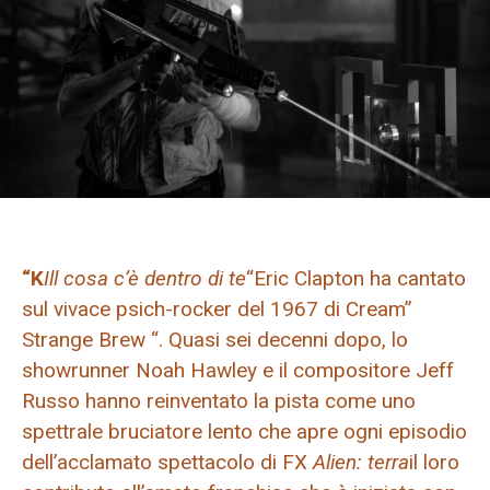
“K
Ill cosa c’è dentro di te
“Eric Clapton ha cantato
sul vivace psich-rocker del 1967 di Cream”
Strange Brew “. Quasi sei decenni dopo, lo
showrunner Noah Hawley e il compositore Jeff
Russo hanno reinventato la pista come uno
spettrale bruciatore lento che apre ogni episodio
dell’acclamato spettacolo di FX
Alien: terra
il loro