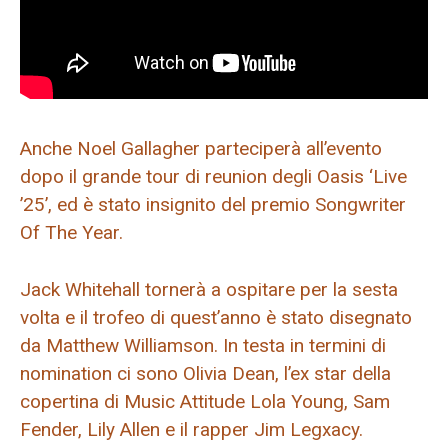
Anche Noel Gallagher parteciperà all’evento
dopo il grande tour di reunion degli Oasis ‘Live
’25’, ed è stato insignito del premio Songwriter
Of The Year.
Jack Whitehall tornerà a ospitare per la sesta
volta e il trofeo di quest’anno è stato disegnato
da Matthew Williamson. In testa in termini di
nomination ci sono Olivia Dean, l’ex star della
copertina di Music Attitude Lola Young, Sam
Fender, Lily Allen e il rapper Jim Legxacy.