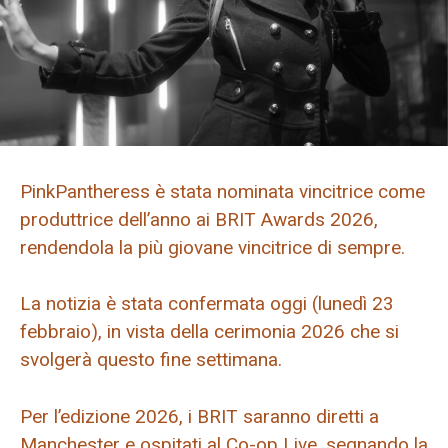
PinkPantheress è stata nominata vincitrice come
produttrice dell’anno ai BRIT Awards 2026,
rendendola la più giovane vincitrice di sempre.
La notizia è stata confermata oggi (lunedì 23
febbraio), in vista della cerimonia 2026 che si
svolgerà questo fine settimana.
Per l’edizione 2026, i BRIT saranno diretti a
Manchester e ospitati al Co-op Live, segnando la