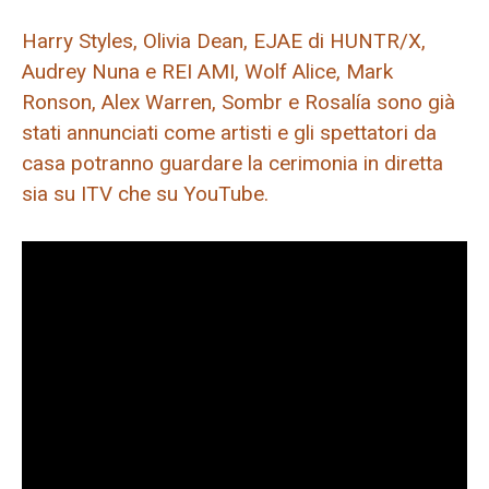
Harry Styles, Olivia Dean, EJAE di HUNTR/X,
Audrey Nuna e REI AMI, Wolf Alice, Mark
Ronson, Alex Warren, Sombr e Rosalía sono già
stati annunciati come artisti e gli spettatori da
casa potranno guardare la cerimonia in diretta
sia su ITV che su YouTube.