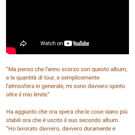
“Ma penso che l’anno scorso con questo album,
e la quantità di tour, e semplicemente
l’atmosfera in generale, mi sono davvero spinto
oltre il mio limite.”
Ha aggiunto che ora spera che le cose siano più
stabili ora che è uscito il suo secondo album.
“Ho lavorato davvero, davvero duramente e