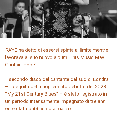
RAYE ha detto di essersi spinta al limite mentre
lavorava al suo nuovo album ‘This Music May
Contain Hope’.
Il secondo disco del cantante del sud di Londra
– il seguito del pluripremiato debutto del 2023
“My 21st Century Blues” – è stato registrato in
un periodo intensamente impegnato di tre anni
ed è stato pubblicato a marzo.