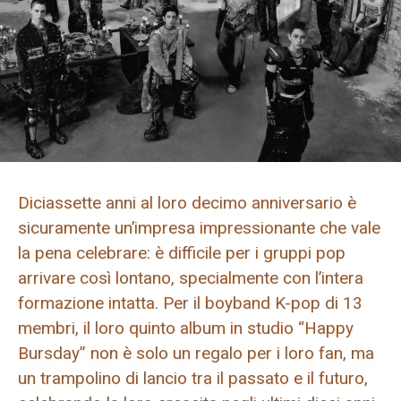
Diciassette anni al loro decimo anniversario è
sicuramente un’impresa impressionante che vale
la pena celebrare: è difficile per i gruppi pop
arrivare così lontano, specialmente con l’intera
formazione intatta. Per il boyband K-pop di 13
membri, il loro quinto album in studio “Happy
Bursday” non è solo un regalo per i loro fan, ma
un trampolino di lancio tra il passato e il futuro,