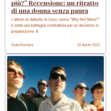
più?” Recensione: un ritratto
di una donna senza paura
L’album di debutto di Coco Jones “Why Not More?”
è stata una battaglia combattuta per un decennio in
preparazione. A ...
Giulia Romano
25 Aprile 2025