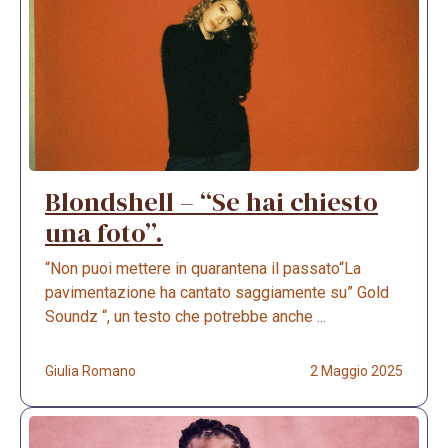
Blondshell – “Se hai chiesto
una foto”.
“Non puoi mettere in quarantena il passato“La
pavimentazione ha cantato saggiamente su” Gold
Soundz “, un testo che potrebbe anche ...
Giulia Romano
2 Maggio 2025