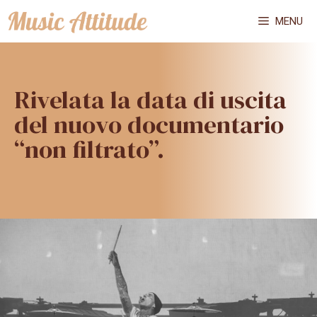
Vai
MENU
al
contenuto
Rivelata la data di uscita
del nuovo documentario
“non filtrato”.