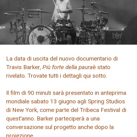
La data di uscita del nuovo documentario di
Travis Barker,
Più forte della paura
è stato
rivelato. Trovate tutti i dettagli qui sotto.
Il film di 90 minuti sarà presentato in anteprima
mondiale sabato 13 giugno agli Spring Studios
di New York, come parte del Tribeca Festival di
quest’anno. Barker parteciperà a una
conversazione sul progetto anche dopo la
proiezione.