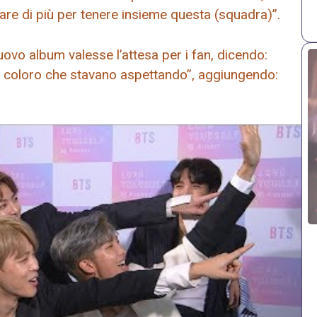
are di più per tenere insieme questa (squadra)”.
ovo album valesse l’attesa per i fan, dicendo:
er coloro che stavano aspettando”, aggiungendo: