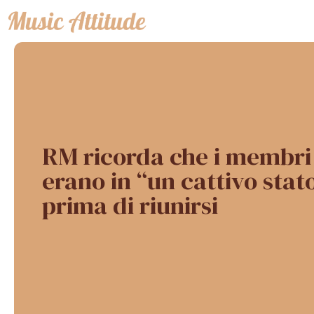
Vai
al
contenuto
RM ricorda che i membri
erano in “un cattivo sta
prima di riunirsi