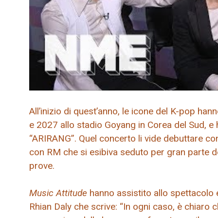
All’inizio di quest’anno, le icone del K-pop han
e 2027 allo stadio Goyang in Corea del Sud, e 
“ARIRANG”. Quel concerto li vide debuttare con
con RM che si esibiva seduto per gran parte de
prove.
Music Attitude
hanno assistito allo spettacolo 
Rhian Daly che scrive: “In ogni caso, è chiaro