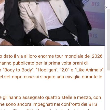
no dato il via al loro enorme tour mondiale del 2026
hanno pubblicato per la prima volta brani di
 “Body to Body”, “Hooligan”, “2.0” e “Like Animals”,
l set dopo essersi slogato una caviglia durante le
e gli hanno assegnato quattro stelle e mezzo, con
 che sono ancora impegnati nei confronti dei BTS