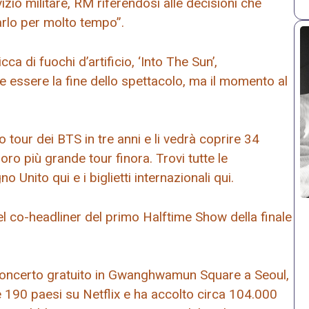
zio militare, RM riferendosi alle decisioni che
rlo per molto tempo”.
a di fuochi d’artificio, ‘Into The Sun’,
 essere la fine dello spettacolo, ma il momento al
o tour dei BTS in tre anni e li vedrà coprire 34
oro più grande tour finora. Trovi tutte le
gno Unito qui e i biglietti internazionali qui.
l co-headliner del primo Halftime Show della finale
n concerto gratuito in Gwanghwamun Square a Seoul,
e 190 paesi su Netflix e ha accolto circa 104.000