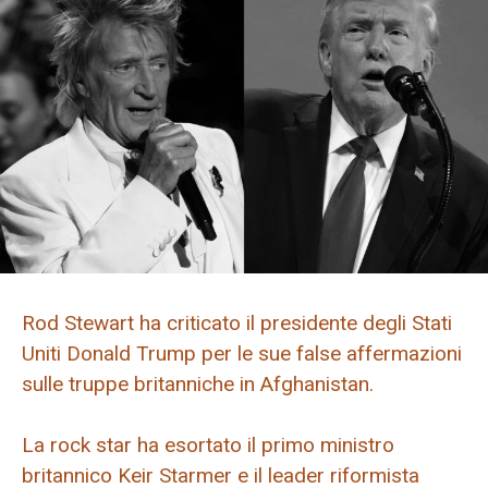
Rod Stewart ha criticato il presidente degli Stati
Uniti Donald Trump per le sue false affermazioni
sulle truppe britanniche in Afghanistan.
La rock star ha esortato il primo ministro
britannico Keir Starmer e il leader riformista