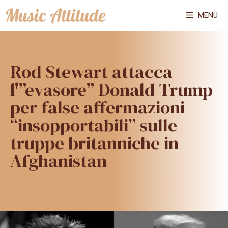
Vai
MENU
al
contenuto
Rod Stewart attacca
l'”evasore” Donald Trump
per false affermazioni
“insopportabili” sulle
truppe britanniche in
Afghanistan