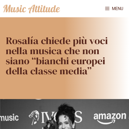
Vai
MENU
al
contenuto
Rosalía chiede più voci
nella musica che non
siano “bianchi europei
della classe media”