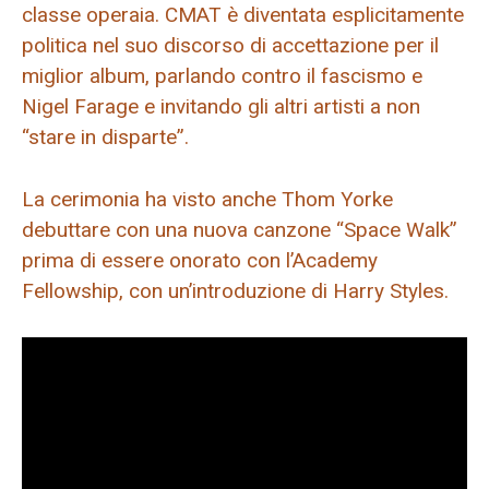
classe operaia. CMAT è diventata esplicitamente
politica nel suo discorso di accettazione per il
miglior album, parlando contro il fascismo e
Nigel Farage e invitando gli altri artisti a non
“stare in disparte”.
La cerimonia ha visto anche Thom Yorke
debuttare con una nuova canzone “Space Walk”
prima di essere onorato con l’Academy
Fellowship, con un’introduzione di Harry Styles.