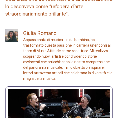
lo descriveva come “un’opera d’arte
straordinariamente brillante”.
Giulia Romano
Appassionata di musica sin da bambina, ho
trasformato questa passione in carriera unendomi al
team di Music Attitude come redattrice. Mi realizzo
scoprendo nuovi artisti e condividendo storie
avvincenti che arricchiscono la nostra comprensione
del panorama musicale. Il mio obiettivo è ispirare i
lettori attraverso articoli che celebrano la diversità e la
magia della musica.