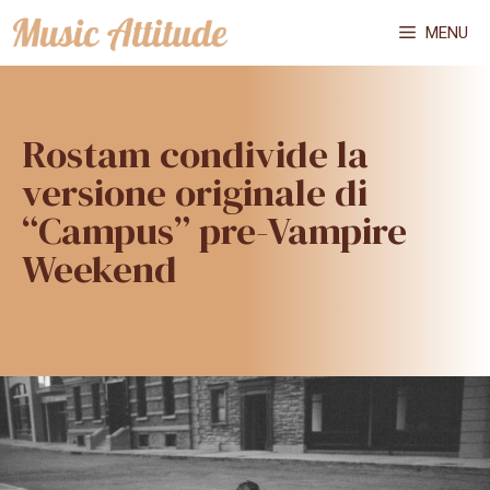
Vai
MENU
al
contenuto
Rostam condivide la
versione originale di
“Campus” pre-Vampire
Weekend