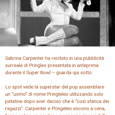
Sabrina Carpenter ha recitato in una pubblicità
surreale di Pringles presentata in anteprima
durante il Super Bowl – guarda qui sotto.
Lo spot vede la superstar del pop assemblare
un “uomo” di nome Pringleleo utilizzando solo
patatine dopo aver deciso che è “così stanca dei
ragazzi”. Carpenter e Pringeleo escono a cena,