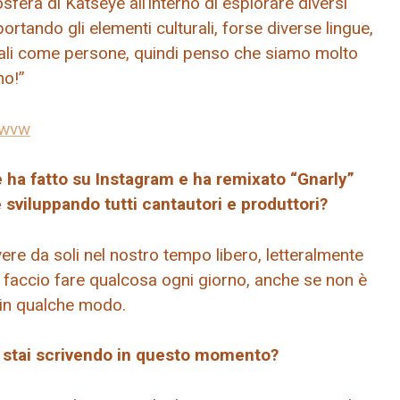
fera di Katseye all’interno di esplorare diversi
ortando gli elementi culturali, forse diverse lingue,
ali come persone, quindi penso che siamo molto
mo!”
cwvw
e ha fatto su Instagram e ha remixato “Gnarly”
viluppando tutti cantautori e produttori?
vere da soli nel nostro tempo libero, letteralmente
 faccio fare qualcosa ogni giorno, anche se non è
o in qualche modo.
he stai scrivendo in questo momento?