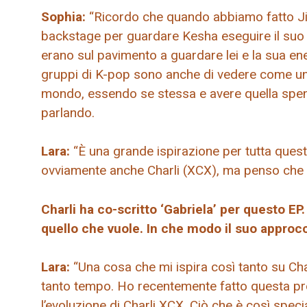
Sophia:
“Ricordo che quando abbiamo fatto Jin
backstage per guardare Kesha eseguire il suo 
erano sul pavimento a guardare lei e la sua en
gruppi di K-pop sono anche di vedere come un 
mondo, essendo se stessa e avere quella spens
parlando.
Lara:
“È una grande ispirazione per tutta ques
ovviamente anche Charli (XCX), ma penso che S
Charli ha co-scritto ‘Gabriela’ per questo EP
quello che vuole. In che modo il suo approcci
Lara:
“Una cosa che mi ispira così tanto su Charl
tanto tempo. Ho recentemente fatto questa pro
l’evoluzione di Charli XCX. Ciò che è così specia