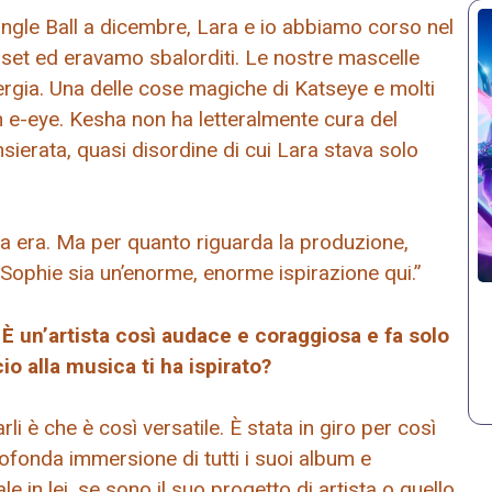
gle Ball a dicembre, Lara e io abbiamo corso nel
set ed eravamo sbalorditi. Le nostre mascelle
ergia. Una delle cose magiche di Katseye e molti
e-eye. Kesha non ha letteralmente cura del
ierata, quasi disordine di cui Lara stava solo
ta era. Ma per quanto riguarda la produzione,
ophie sia un’enorme, enorme ispirazione qui.”
. È un’artista così audace e coraggiosa e fa solo
o alla musica ti ha ispirato?
i è che è così versatile. È stata in giro per così
fonda immersione di tutti i suoi album e
le in lei, se sono il suo progetto di artista o quello