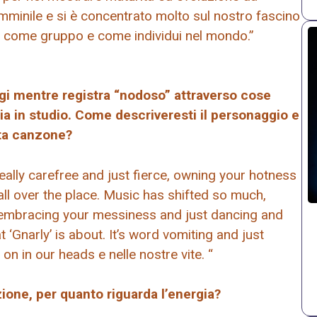
femminile e si è concentrato molto sul nostro fascino
o come gruppo e come individui nel mondo.”
ggi mentre registra “nodoso” attraverso cose
a in studio. Come descriveresti il ​​personaggio e
sta canzone?
y, really carefree and just fierce, owning your hotness
all over the place. Music has shifted so much,
ut embracing your messiness and just dancing and
 ‘Gnarly’ is about. It’s word vomiting and just
 in our heads e nelle nostre vite. “
zione, per quanto riguarda l’energia?