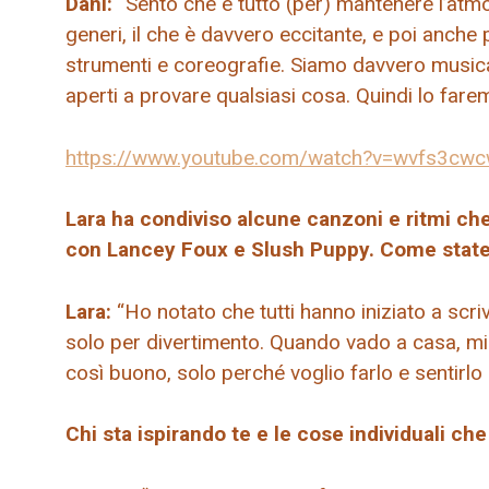
Dani:
“Sento che è tutto (per) mantenere l’atmos
generi, il che è davvero eccitante, e poi anche p
strumenti e coreografie. Siamo davvero music
aperti a provare qualsiasi cosa. Quindi lo fare
https://www.youtube.com/watch?v=wvfs3cw
Lara ha condiviso alcune canzoni e ritmi ch
con Lancey Foux e Slush Puppy. Come state s
Lara:
“Ho notato che tutti hanno iniziato a scri
solo per divertimento. Quando vado a casa, mi
così buono, solo perché voglio farlo e sentirl
Chi sta ispirando te e le cose individuali c