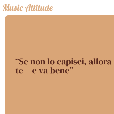
Vai
al
contenuto
“Se non lo capisci, allora
te – e va bene”