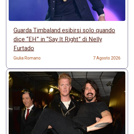
Guarda Timbaland esibirsi solo quando
dice “EH” in “Say It Right” di Nelly
Furtado
Giulia Romano
7 Agosto 2026