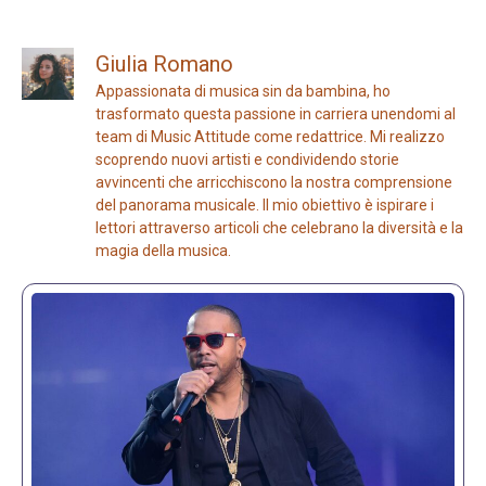
Giulia Romano
Appassionata di musica sin da bambina, ho
trasformato questa passione in carriera unendomi al
team di Music Attitude come redattrice. Mi realizzo
scoprendo nuovi artisti e condividendo storie
avvincenti che arricchiscono la nostra comprensione
del panorama musicale. Il mio obiettivo è ispirare i
lettori attraverso articoli che celebrano la diversità e la
magia della musica.