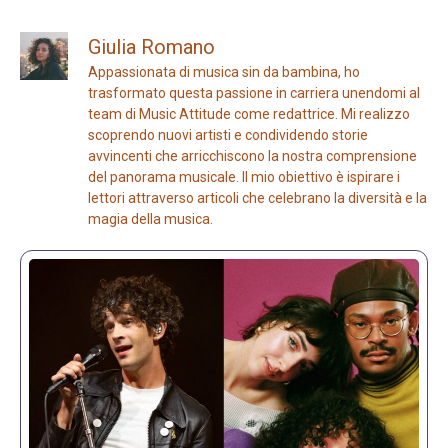
Giulia Romano
Appassionata di musica sin da bambina, ho
trasformato questa passione in carriera unendomi al
team di Music Attitude come redattrice. Mi realizzo
scoprendo nuovi artisti e condividendo storie
avvincenti che arricchiscono la nostra comprensione
del panorama musicale. Il mio obiettivo è ispirare i
lettori attraverso articoli che celebrano la diversità e la
magia della musica.