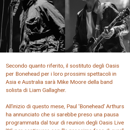
Secondo quanto riferito, il sostituto degli Oasis
per Bonehead per i loro prossimi spettacoli in
Asia e Australia sarà Mike Moore della band
solista di Liam Gallagher.
All’inizio di questo mese, Paul ‘Bonehead’ Arthurs
ha annunciato che si sarebbe preso una pausa
programmata dal tour di reunion degli Oasis Live