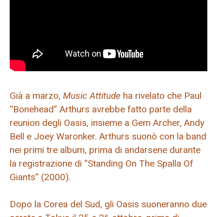
Già a marzo,
Music Attitude
ha rivelato che Paul
“Bonehead” Arthurs avrebbe fatto parte della
reunion degli Oasis, insieme a Gem Archer, Andy
Bell e Joey Waronker. Arthurs suonò con la band
nei primi tre album, prima di andarsene durante
la registrazione di “Standing On The Spalla Of
Giants” (2000).
Dopo la Corea del Sud, gli Oasis suoneranno due