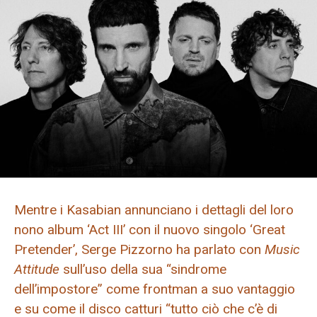
Mentre i Kasabian annunciano i dettagli del loro
nono album ‘Act III’ con il nuovo singolo ‘Great
Pretender’, Serge Pizzorno ha parlato con
Music
Attitude
sull’uso della sua “sindrome
dell’impostore” come frontman a suo vantaggio
e su come il disco catturi “tutto ciò che c’è di