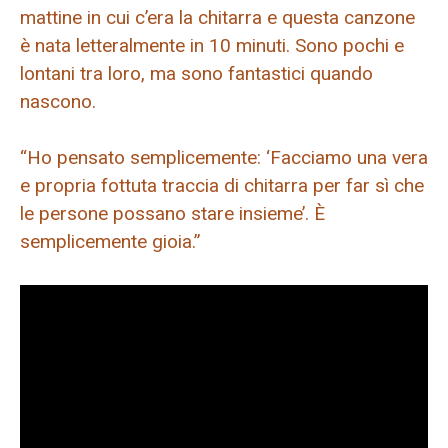
mattine in cui c’era la chitarra e questa canzone
è nata letteralmente in 10 minuti. Sono pochi e
lontani tra loro, ma sono fantastici quando
nascono.
“Ho pensato semplicemente: ‘Facciamo una vera
e propria fottuta traccia di chitarra per far sì che
le persone possano stare insieme’. È
semplicemente gioia.”