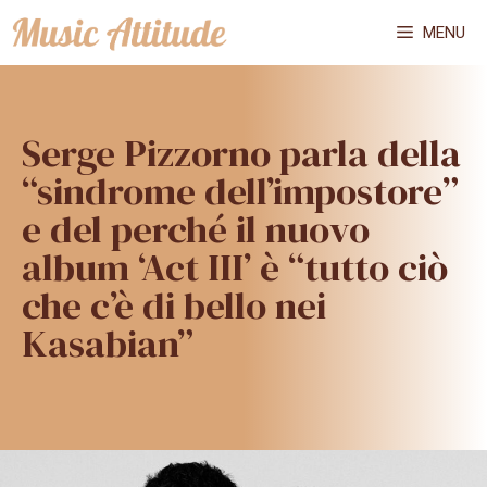
Vai
MENU
al
contenuto
Serge Pizzorno parla della
“sindrome dell’impostore”
e del perché il nuovo
album ‘Act III’ è “tutto ciò
che c’è di bello nei
Kasabian”