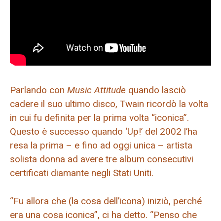
Parlando con
Music Attitude
quando lasciò
cadere il suo ultimo disco, Twain ricordò la volta
in cui fu definita per la prima volta “iconica”.
Questo è successo quando ‘Up!’ del 2002 l’ha
resa la prima – e fino ad oggi unica – artista
solista donna ad avere tre album consecutivi
certificati diamante negli Stati Uniti.
“Fu allora che (la cosa dell’icona) iniziò, perché
era una cosa iconica”, ci ha detto. “Penso che