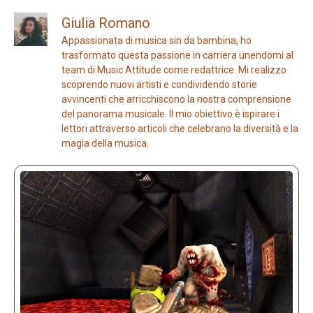
Giulia Romano
Appassionata di musica sin da bambina, ho
trasformato questa passione in carriera unendomi al
team di Music Attitude come redattrice. Mi realizzo
scoprendo nuovi artisti e condividendo storie
avvincenti che arricchiscono la nostra comprensione
del panorama musicale. Il mio obiettivo è ispirare i
lettori attraverso articoli che celebrano la diversità e la
magia della musica.