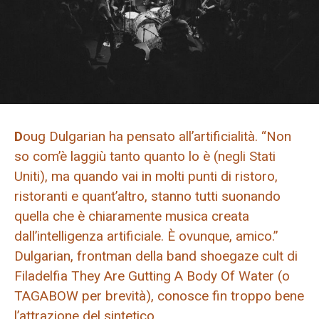
D
oug Dulgarian ha pensato all’artificialità. “Non
so com’è laggiù tanto quanto lo è (negli Stati
Uniti), ma quando vai in molti punti di ristoro,
ristoranti e quant’altro, stanno tutti suonando
quella che è chiaramente musica creata
dall’intelligenza artificiale. È ovunque, amico.”
Dulgarian, frontman della band shoegaze cult di
Filadelfia They Are Gutting A Body Of Water (o
TAGABOW per brevità), conosce fin troppo bene
l’attrazione del sintetico.