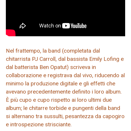
Nel frattempo, la band (completata dal
chitarrista PJ Carroll, dal bassista Emily Lofing e
dal batterista Ben Opatut) scriveva in
collaborazione e registrava dal vivo, riducendo al
minimo la produzione digitale e gli effetti che
avevano precedentemente definito i loro album.
È più cupo e cupo rispetto ai loro ultimi due
album; le chitarre torbide e pungenti della band
si alternano tra sussulti, pesantezza da capogiro
e introspezione strisciante.